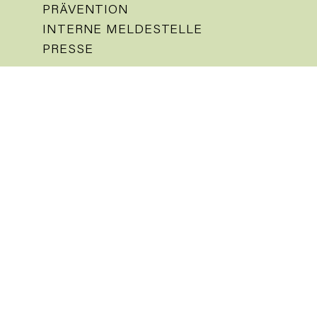
PRÄVENTION
INTERNE MELDESTELLE
PRESSE
IMPRESSUM
DATENSCHUTZ
Aktuelles
Kalender
Nachrichten
Gemeindemagazin
Vor Ort
Kirchen
Gedenkstätte