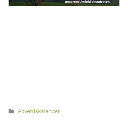
Kategorien
Adventskalender