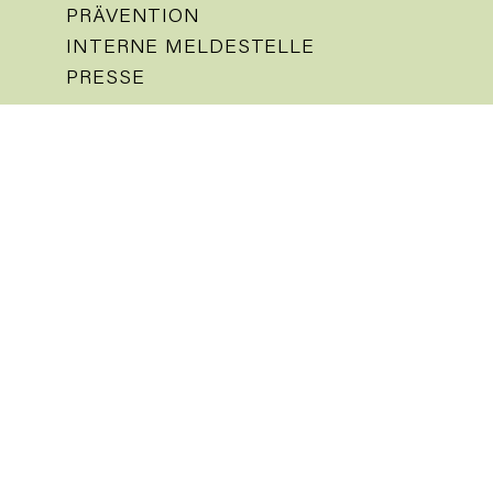
PRÄVENTION
INTERNE MELDESTELLE
PRESSE
IMPRESSUM
DATENSCHUTZ
Aktuelles
Kalender
Nachrichten
Gemeindemagazin
Vor Ort
Kirchen
Gedenkstätte