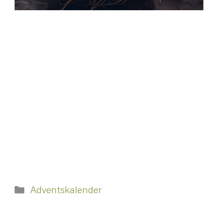
Kategorien
Adventskalender