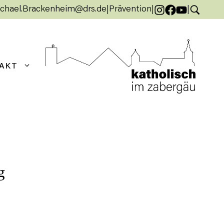
chael.Brackenheim@drs.de
|
Prävention
|
|
AKT
g