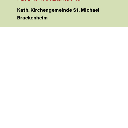
Kath. Kirchengemeinde St. Michael
Brackenheim
KSK Heilbronn
IBAN: DE41 6205 0000 0005 7812 69
JOBS
PRÄVENTION
INTERNE MELDESTELLE
PRESSE
IMPRESSUM
DATENSCHUTZ