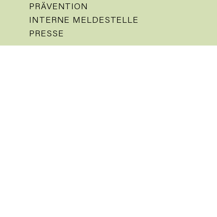
PRÄVENTION
INTERNE MELDESTELLE
PRESSE
IMPRESSUM
DATENSCHUTZ
Aktuelles
Kalender
Nachrichten
Gemeindemagazin
Vor Ort
Kirchen
Gedenkstätte