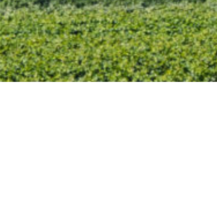
Katholische Kirchengemeinde
St. Michael, Wächter des
Zabergäus
Sattelmayerstr. 3
74336 Brackenheim
Tel: 07135 5304
Fax: 07135 15117