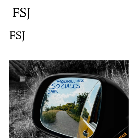
FSJ
FSJ