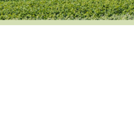
NEUE KONTOVERBINDUNG
Kath. Kirchengemeinde St. Michael
Brackenheim
KSK Heilbronn
IBAN: DE41 6205 0000 0005 7812 69