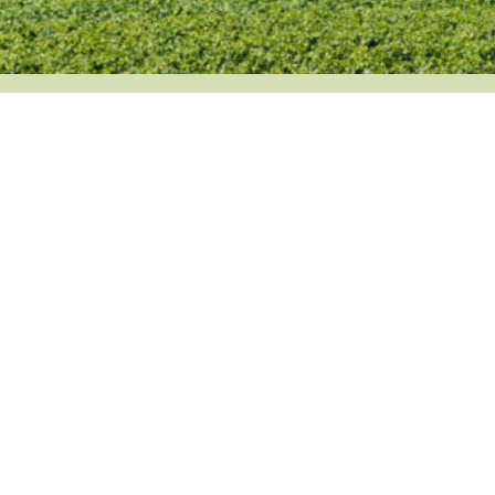
Katholische Kirchengemeinde
St. Michael, Wächter des Zabergäus
Sattelmayerstr. 3
74336 Brackenheim
Tel: 07135 5304
Fax: 07135 15117
StMichael.Brackenheim@drs.de