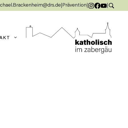
chael.Brackenheim@drs.de
|
Prävention
|
|
AKT