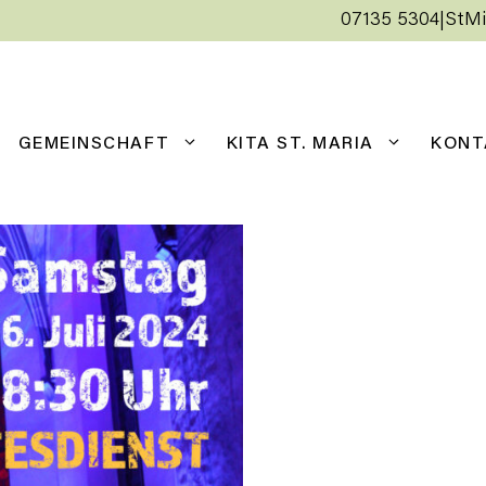
07135 5304
|
StMi
GEMEINSCHAFT
KITA ST. MARIA
KONT