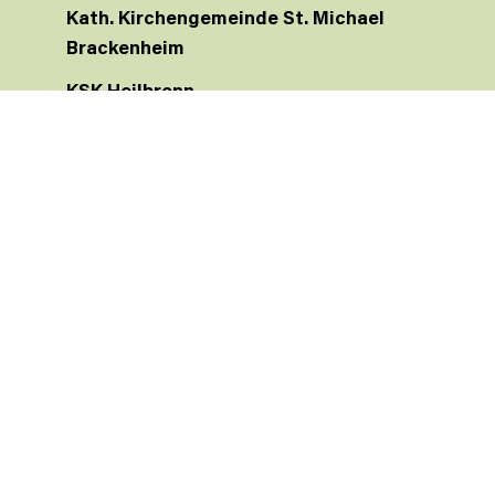
Kath. Kirchengemeinde St. Michael
Brackenheim
KSK Heilbronn
IBAN: DE41 6205 0000 0005 7812 69
JOBS
PRÄVENTION
INTERNE MELDESTELLE
PRESSE
IMPRESSUM
DATENSCHUTZ