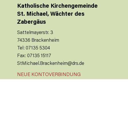
Katholische Kirchengemeinde
St. Michael, Wächter des
Zabergäus
Sattelmayerstr. 3
74336 Brackenheim
Tel: 07135 5304
Fax: 07135 15117
StMichael.Brackenheim@drs.de
NEUE KONTOVERBINDUNG
Kath. Kirchengemeinde St. Michael
Brackenheim
KSK Heilbronn
IBAN: DE41 6205 0000 0005 7812 69